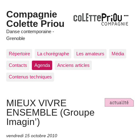
Compagnie
Colette Priou
Danse contemporaine -
Grenoble
Répertoire
La chorégraphe
Les amateurs
Média
Contacts
Agenda
Anciens articles
Contenus techniques
MIEUX VIVRE
ENSEMBLE (Groupe
Imagin’)
vendredi 15 octobre 2010