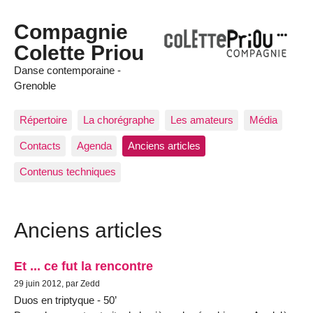
Compagnie
Colette Priou
Danse contemporaine -
Grenoble
Répertoire
La chorégraphe
Les amateurs
Média
Contacts
Agenda
Anciens articles
Contenus techniques
Anciens articles
Et ... ce fut la rencontre
29 juin 2012, par Zedd
Duos en triptyque - 50’