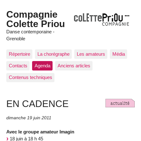
Compagnie
Colette Priou
Danse contemporaine -
Grenoble
Répertoire
La chorégraphe
Les amateurs
Média
Contacts
Agenda
Anciens articles
Contenus techniques
EN CADENCE
dimanche 19 juin 2011
Avec le groupe amateur Imagin
18 juin à 18 h 45