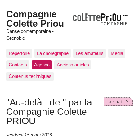
Compagnie
Colette Priou
Danse contemporaine -
Grenoble
Répertoire
La chorégraphe
Les amateurs
Média
Contacts
Agenda
Anciens articles
Contenus techniques
"Au-delà...de " par la
Compagnie Colette
PRIOU
vendredi 15 mars 2013