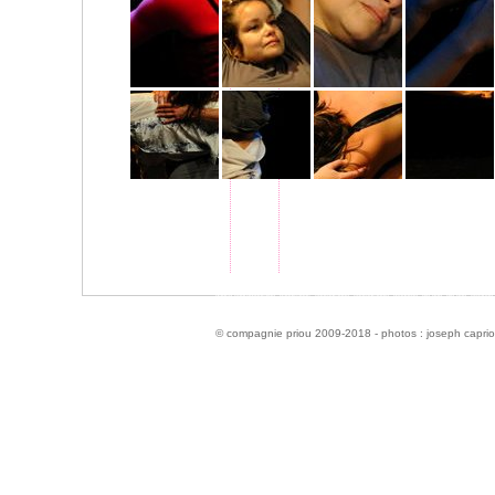
danse contemporaine, handicapés, choregraphe, chorégraphie, moderne, hip hop, hip-hop, création, 
© compagnie priou 2009-2018 - photos :
joseph caprio